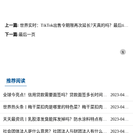
上一篇:
世界实时：TikTok出售令期限再次延长7天真的吗？最后tiktok卖了没有？
下一篇:
最后一页
x
推荐阅读
全球今亮点！信用贷款需要面签吗？贷款面签多长时间后会放款？
2023-04-12
世界热头条丨梅干菜扣肉是哪里的特色菜？梅干菜扣肉的热量是多少？
2023-04-12
天天最资讯丨乳胶漆发臭能挥发掉吗？防水涂料特点有哪些？
2023-04-12
社会团体法人是什么意思？社团法人与财团法人有什么区别？
2023-04-12