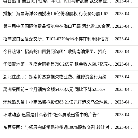
每日热讯!商业志 | 恒隆、华润、K11与新武商 武汉商业广场竞争风云
2023-04-11
播报：海昌海洋公园授出1.6亿份购股权 行使价每股1.67港元
2023-04-11
第三届中国国际消费品博览会在海口开幕 河北省130余家企业参会
2023-04-11
招商蛇口回复深交所：T102-0279号地不存在利用评估方法规避业绩补偿
2023-04-11
今日热讯：招商蛇口回复问询函：收购南油集团、招商前海实业股权具有必要性
2023-04-11
华润置地第一季度合同销售790.2亿元 租金收入60.7亿元-世界速看
2023-04-11
湖北住建厅：探索将恶意拖欠物业费、维修资金行为纳入征信-今日热搜
2023-04-11
禹洲集团前三个月销售金额54.05亿元 同比下降52.56%
2023-04-11
环球热头条丨小商品城拟投资83.21亿元打造义乌全球数字自贸中心
2023-04-11
环球动态:迅雷是什么软件?怎么屏蔽迅雷中的广告?
2023-04-11
东百集团：与领展完成常熟神州通100%股权交割 转让对价为1.2亿元|热闻
2023-04-11