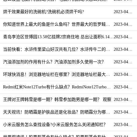
烘干效果最好的洗碗机?洗碗机必须烘干吗?
2023-04-12
你知道世界上最大的鱼是什么鱼吗？世界最大的哲罗鲑有多大？|世界观点
2023-04-12
青岛李沧区世博园13.58亿挂牌2宗商住地 总出让面积6.14万㎡ 独家焦点
2023-04-12
当前快看：水浒传里梁山好汉共有几位？水浒传牛二的靠山是谁？
2023-04-12
汽油添加剂的作用有什么？汽油添加剂多久使用一次？
2023-04-12
环球快消息！浏览器地址栏在哪里？浏览器地址栏最大长度是多少？
2023-04-12
Redmi红米Note12Turbo有什么缺点？RedmiNote12Turbo散热怎么样？ 全球热讯
2023-04-12
王牌对王牌韩雪是哪一期？韩雪参加跑男是哪一期？ 观察
2023-04-12
天天视讯！防晒霜是护肤品还是化妆品？防晒霜分为哪几种类型？
2023-04-12
小米云服务怎么查找设备?小米云服务怎么关闭通知栏？
2023-04-12