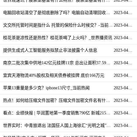
世界观速讯丨股票型基金有什么特点？股票型基金有什么种类？
2023-04-12
电脑回收站清空了是彻底删除了吗？电脑自动清理回收站怎么设置？_热议
2023-04-12
文交所托管时间是指什么 托管的保险什么时候交？-当前播报
2023-04-12
桂花茶是凉性还是热性？桂花茶喝了上火吗？_世界播资讯
2023-04-12
提供生成式人工智能服务拟禁止非法披露个人信息
2023-04-12
南京二批次集中供地142亿元挂牌11宗 总出让面积37.59万平米 简讯
2023-04-12
宜宾天港物流40%股权及相关债券被挂牌 底价166万元
2023-04-12
苹果13重量是多少克？iphone13尺寸_当前热闻
2023-04-12
热点！如何给压缩文件加密？压缩文件加密文件名有什么用？
2023-04-12
看点：业绩快报 | 华润置地第一季度销售790亿 新城215亿 远洋165.5亿
2023-04-12
世界实时：中青旅退出 法国狂人国上海徐汇“光明之城”前路
2023-04-12