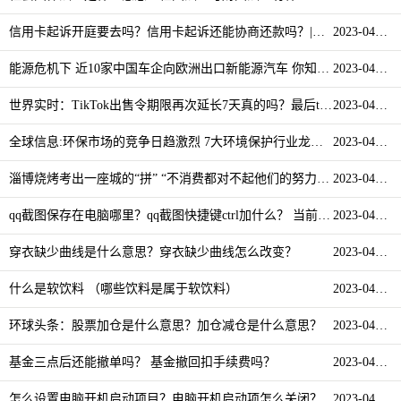
信用卡起诉开庭要去吗？信用卡起诉还能协商还款吗？|世界即时看
2023-04-12
能源危机下 近10家中国车企向欧洲出口新能源汽车 你知道吗？
2023-04-12
世界实时：TikTok出售令期限再次延长7天真的吗？最后tiktok卖了没有？
2023-04-12
全球信息:环保市场的竞争日趋激烈 7大环境保护行业龙头股汇总
2023-04-12
淄博烧烤考出一座城的“拼” “不消费都对不起他们的努力” 当前看点
2023-04-12
qq截图保存在电脑哪里？qq截图快捷键ctrl加什么？ 当前热议
2023-04-12
穿衣缺少曲线是什么意思？穿衣缺少曲线怎么改变？
2023-04-12
什么是软饮料 （哪些饮料是属于软饮料）
2023-04-12
环球头条：股票加仓是什么意思？加仓减仓是什么意思？
2023-04-12
基金三点后还能撤单吗？ 基金撤回扣手续费吗？
2023-04-12
怎么设置电脑开机启动项目？电脑开机启动项怎么关闭？
2023-04-12